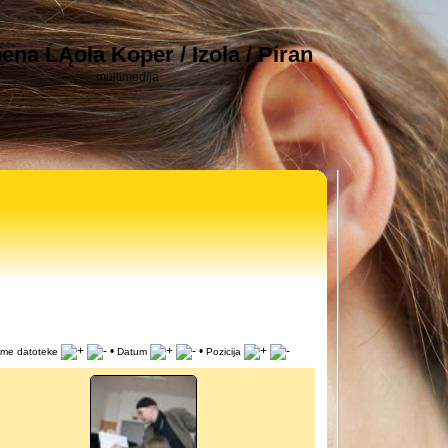
ena ĹĄola Koper / Izola / Piran
multimedija
•
•
Ime datoteke
Datum
Pozicija