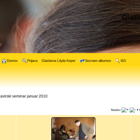
Glasb
Domov
Prijava
Glasbena ĹĄola Koper
Seznam albumov
Išči
lavirski seminar januar 2010
•
Naslov