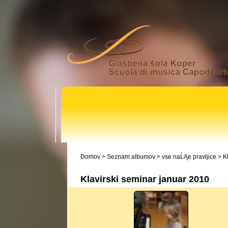
Domov
>
Seznam albumov
>
vse naĹĄe pravljice
>
K
Klavirski seminar januar 2010