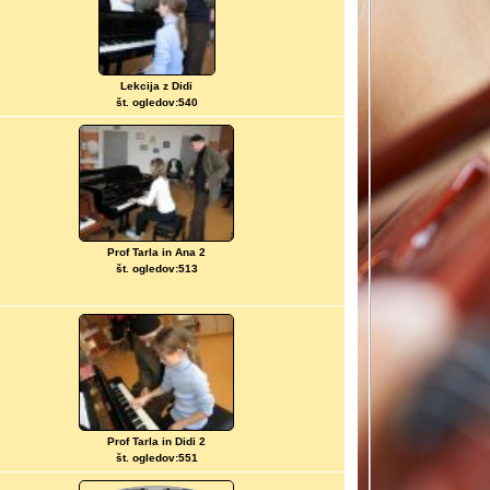
Lekcija z Didi
št. ogledov:540
Prof Tarla in Ana 2
št. ogledov:513
Prof Tarla in Didi 2
št. ogledov:551