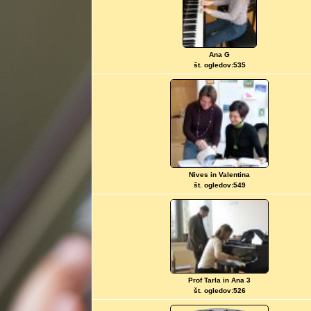
Ana G
št. ogledov:535
Nives in Valentina
št. ogledov:549
Prof Tarla in Ana 3
št. ogledov:526