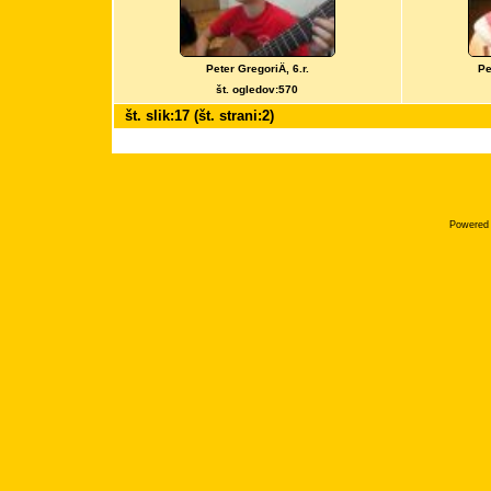
Peter GregoriÄ, 6.r.
Pe
št. ogledov:570
št. slik:17 (št. strani:2)
Powered