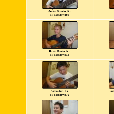
AnĹže Gruntar, 5.r.
št. ogledov:493
David Renko, 5.r.
št. ogledov:515
Kosta Juri, 6.r.
Luc
št. ogledov:472