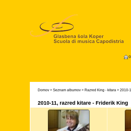
D
Domov
>
Seznam albumov
>
Razred King - kitara
>
2010-11
2010-11, razred kitare - Friderik King