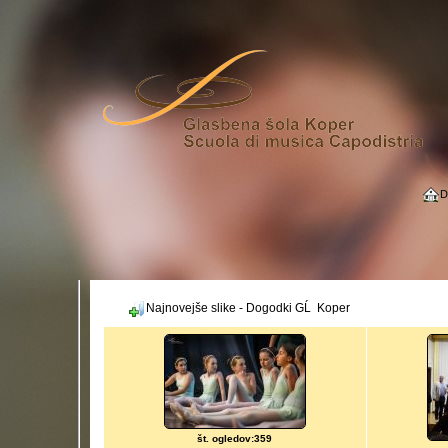
D
Najnovejše slike - Dogodki GĹ Koper
št. ogledov:359