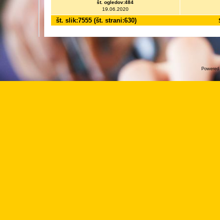
št. ogledov:484
19.06.2020
št. slik:7555 (št. strani:630)
Powered