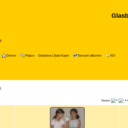
Glasb
Domov
Prijava
Glasbena ĹĄola Koper
Seznam albumov
Išči
j
•
Naslov