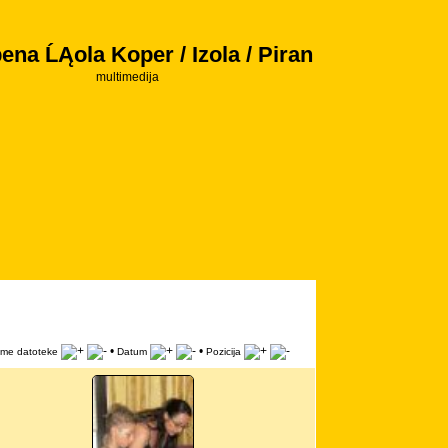
ena ĹĄola Koper / Izola / Piran
multimedija
•
•
Ime datoteke
Datum
Pozicija