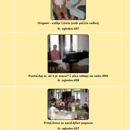
Origami - volÄje Ĺžrelo (volk poĹžre raÄko)
št. ogledov:437
PosluĹĄaj to, ali ti je znano? Ĺ pica oddaje na radiu ARS
št. ogledov:458
PriloĹžnost za sproĹĄÄen pogovor
št. ogledov:437