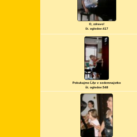
O, zdravo!
št. ogledov:417
Pokukajmo ĹĄe v sedemnajstko
št. ogledov:548