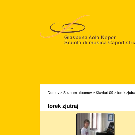
Domov
>
Seznam albumov
>
Klaviart 09
>
torek zjutra
torek zjutraj