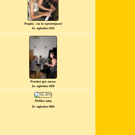
Poglej - na to spremljavo!
št. ogledov:434
Preden gre zares
št. ogledov:459
PtiÄka zdaj
št. ogledov:566