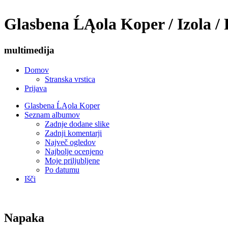
Glasbena ĹĄola Koper / Izola / 
multimedija
Domov
Stranska vrstica
Prijava
Glasbena ĹĄola Koper
Seznam albumov
Zadnje dodane slike
Zadnji komentarji
Največ ogledov
Najbolje ocenjeno
Moje priljubljene
Po datumu
Išči
Napaka