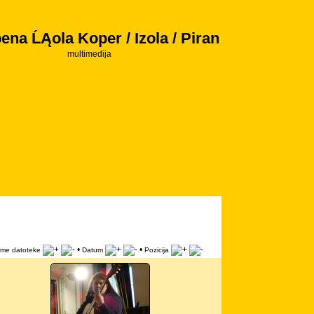
ena ĹĄola Koper / Izola / Piran
multimedija
•
•
Ime datoteke
Datum
Pozicija