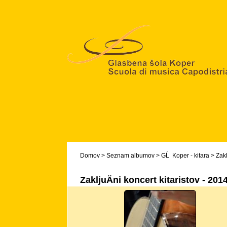
Domov
>
Seznam albumov
>
GĹ Koper - kitara
>
Zakl
ZakljuÄni koncert kitaristov - 201