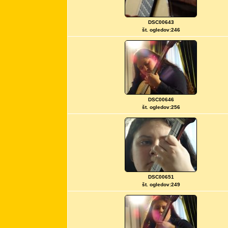
DSC00643
št. ogledov:246
DSC00646
št. ogledov:256
DSC00651
št. ogledov:249