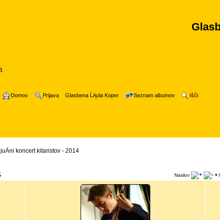
Glasb
Domov
Prijava
Glasbena ĹĄola Koper
Seznam albumov
Išči
juÄni koncert kitaristov - 2014
4
•
Naslov