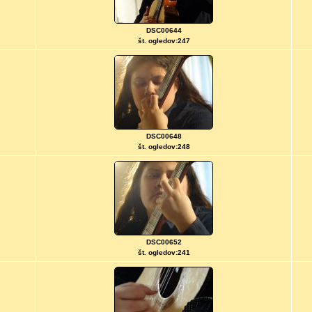
DSC00644
št. ogledov:247
DSC00648
št. ogledov:248
DSC00652
št. ogledov:241