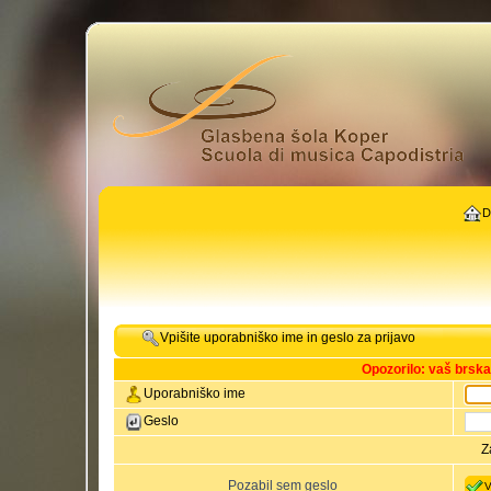
D
Vpišite uporabniško ime in geslo za prijavo
Opozorilo: vaš brsk
Uporabniško ime
Geslo
Z
Pozabil sem geslo
V