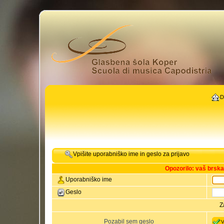
D
Vpišite uporabniško ime in geslo za prijavo
Opozorilo: vaš brsk
Uporabniško ime
Geslo
Z
Pozabil sem geslo
V