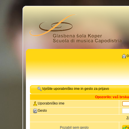
D
Vpišite uporabniško ime in geslo za prijavo
Opozorilo: vaš brsk
Uporabniško ime
Geslo
Z
Pozabil sem geslo
V