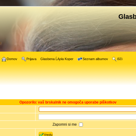
Glasb
Domov
Prijava
Glasbena ĹĄola Koper
Seznam albumov
Išči
Opozorilo: vaš brskalnik ne omogoča uporabe piškotkov
Zapomni si me
Vredu