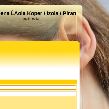
ena ĹĄola Koper / Izola / Piran
multimedija