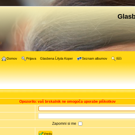
Glasb
Domov
Prijava
Glasbena ĹĄola Koper
Seznam albumov
Išči
Opozorilo: vaš brskalnik ne omogoča uporabe piškotkov
Zapomni si me
Vredu