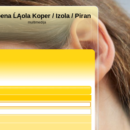
ena ĹĄola Koper / Izola / Piran
multimedija