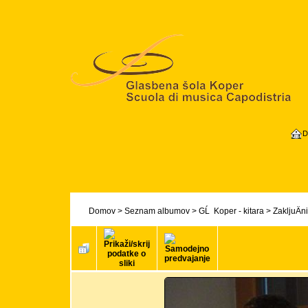
D
Domov
>
Seznam albumov
>
GĹ Koper - kitara
>
ZakljuÄ