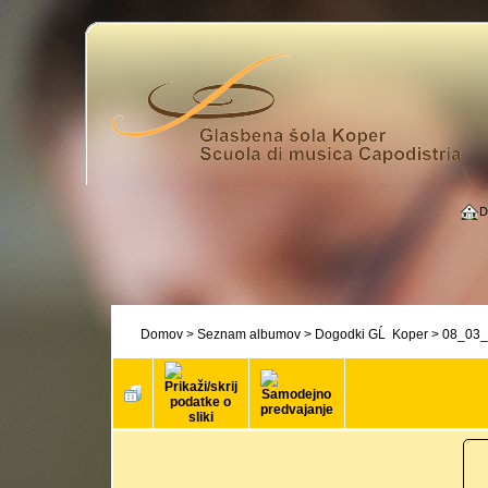
D
Domov
>
Seznam albumov
>
Dogodki GĹ Koper
>
08_03_