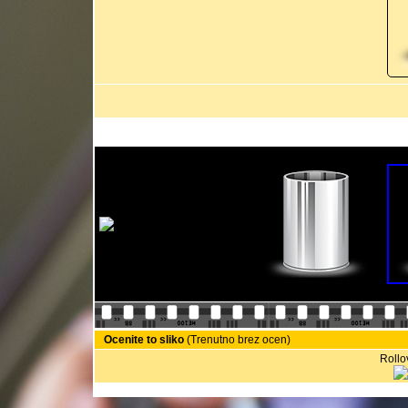
Ocenite to sliko
(Trenutno brez ocen)
Rollov