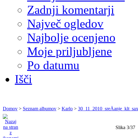
Zadnji komentarji
Največ ogledov
Najbolje ocenjeno
Moje priljubljene
Po datumu
Išči
Domov
>
Seznam albumov
>
Karlo
>
30_11_2010_sreÄanje_klt_sa
Slika 3/37