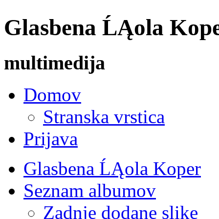
Glasbena ĹĄola Koper 
multimedija
Domov
Stranska vrstica
Prijava
Glasbena ĹĄola Koper
Seznam albumov
Zadnje dodane slike