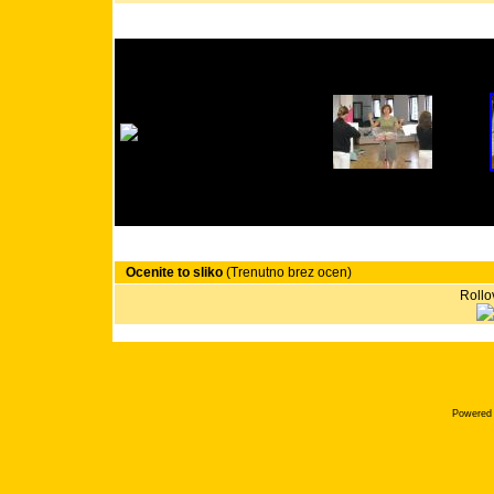
Ocenite to sliko
(Trenutno brez ocen)
Rollov
Powered