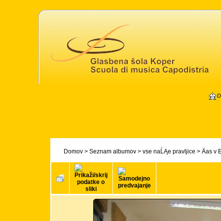
D
Domov
>
Seznam albumov
>
vse naĹĄe pravljice
>
Äas v 