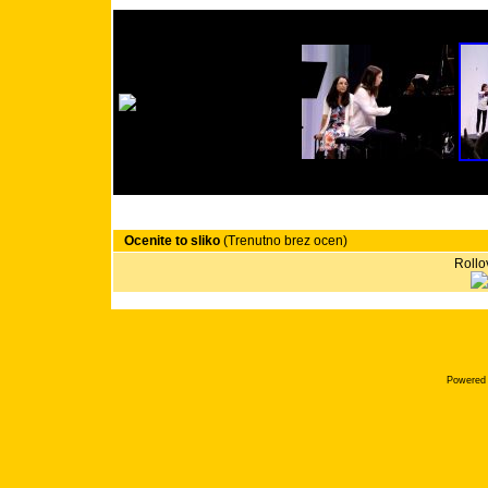
Ocenite to sliko
(Trenutno brez ocen)
Rollov
Powered