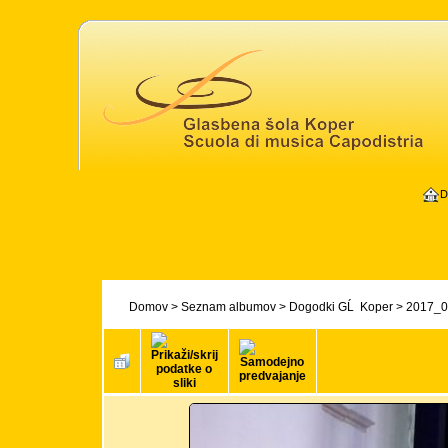
D
Domov
>
Seznam albumov
>
Dogodki GĹ Koper
>
2017_06