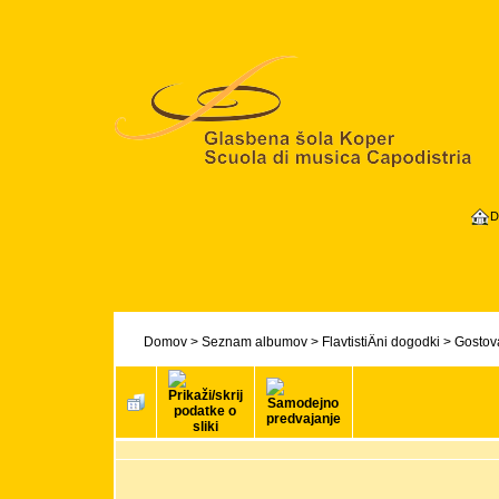
D
Domov
>
Seznam albumov
>
FlavtistiÄni dogodki
>
Gostova