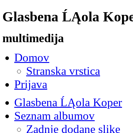
Glasbena ĹĄola Koper 
multimedija
Domov
Stranska vrstica
Prijava
Glasbena ĹĄola Koper
Seznam albumov
Zadnje dodane slike