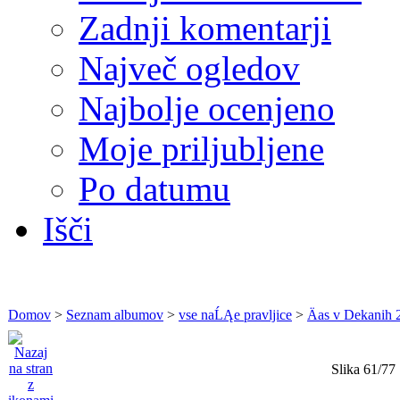
Zadnji komentarji
Največ ogledov
Najbolje ocenjeno
Moje priljubljene
Po datumu
Išči
Domov
>
Seznam albumov
>
vse naĹĄe pravljice
>
Äas v Dekanih 
Slika 61/77