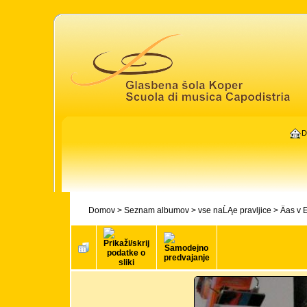
D
Domov
>
Seznam albumov
>
vse naĹĄe pravljice
>
Äas v 