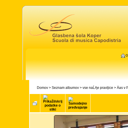
D
Domov
>
Seznam albumov
>
vse naĹĄe pravljice
>
Äas v 