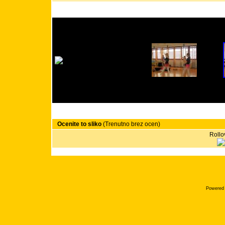
Ocenite to sliko
(Trenutno brez ocen)
Rollov
Powered