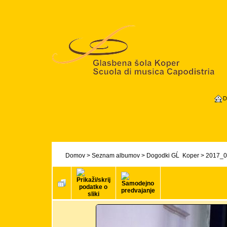
D
Domov
>
Seznam albumov
>
Dogodki GĹ Koper
>
2017_06