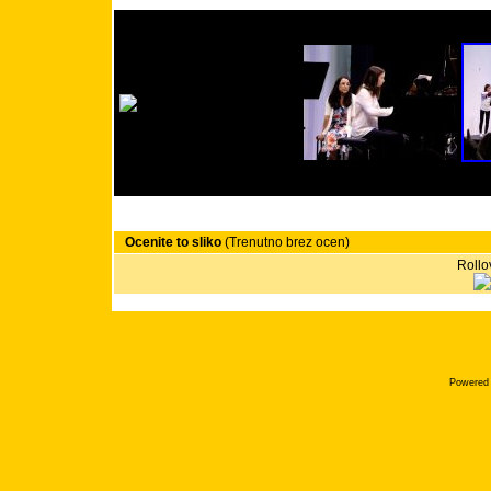
Ocenite to sliko
(Trenutno brez ocen)
Rollov
Powered