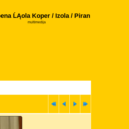
ena ĹĄola Koper / Izola / Piran
multimedija