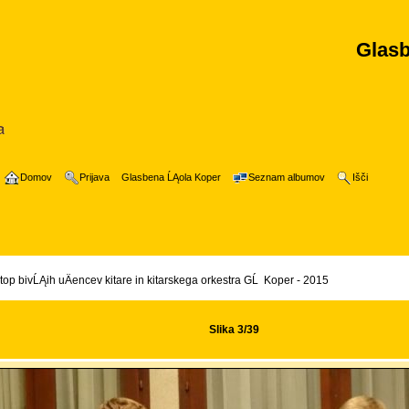
Glasb
Domov
Prijava
Glasbena ĹĄola Koper
Seznam albumov
Išči
top bivĹĄih uÄencev kitare in kitarskega orkestra GĹ Koper - 2015
Slika 3/39