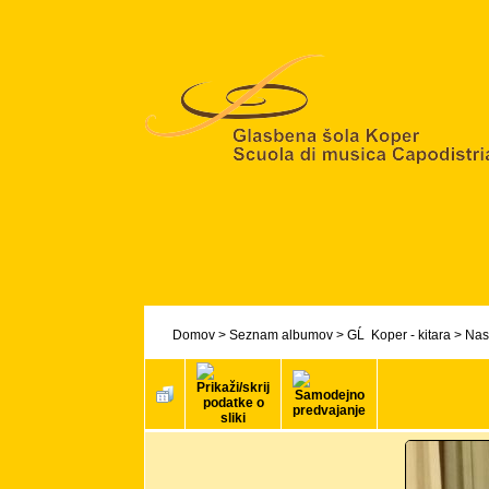
Domov
>
Seznam albumov
>
GĹ Koper - kitara
>
Nas