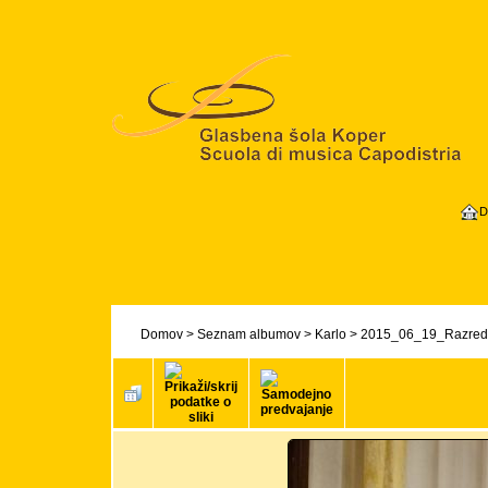
D
Domov
>
Seznam albumov
>
Karlo
>
2015_06_19_Razredni 