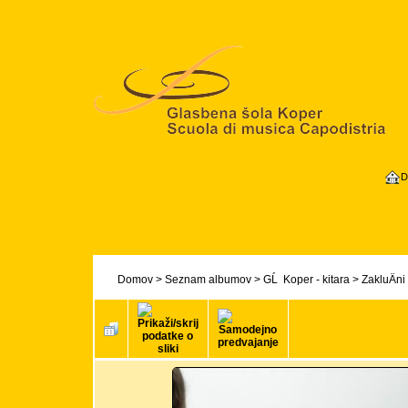
D
Domov
>
Seznam albumov
>
GĹ Koper - kitara
>
ZakluÄni