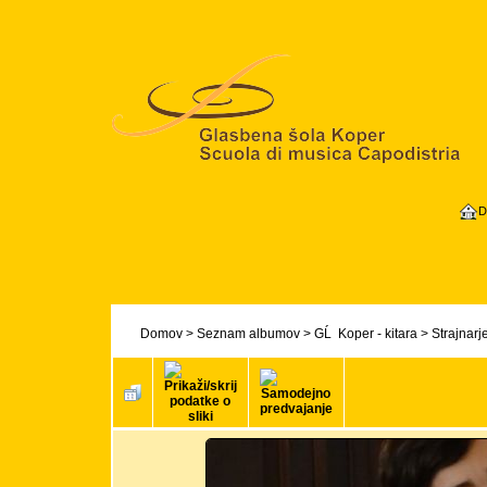
D
Domov
>
Seznam albumov
>
GĹ Koper - kitara
>
Strajnarj