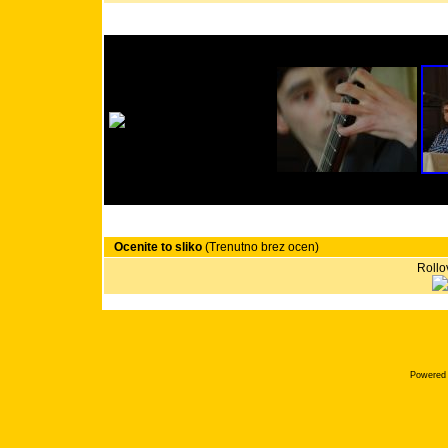
Ocenite to sliko
(Trenutno brez ocen)
Rollov
Powered