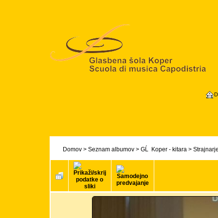
D
Domov
>
Seznam albumov
>
GĹ Koper - kitara
>
Strajnarj