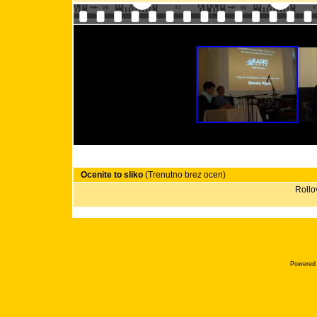
Ocenite to sliko
(Trenutno brez ocen)
Rollov
Powered