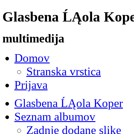
Glasbena ĹĄola Koper 
multimedija
Domov
Stranska vrstica
Prijava
Glasbena ĹĄola Koper
Seznam albumov
Zadnje dodane slike