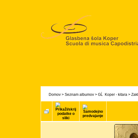
Domov
>
Seznam albumov
>
GĹ Koper - kitara
>
Zakl