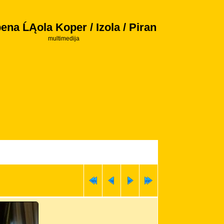
ena ĹĄola Koper / Izola / Piran
multimedija