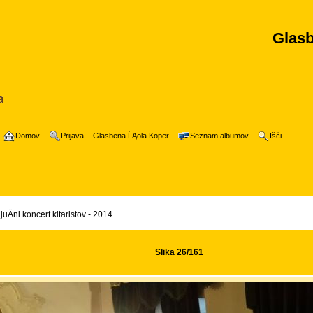
Glasb
Domov
Prijava
Glasbena ĹĄola Koper
Seznam albumov
Išči
juÄni koncert kitaristov - 2014
Slika 26/161