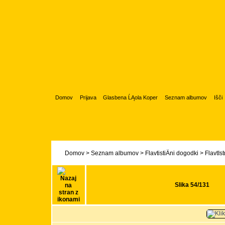
Domov
Prijava
Glasbena ĹĄola Koper
Seznam albumov
Išči
Domov
>
Seznam albumov
>
FlavtistiÄni dogodki
>
FlavtIs
Slika 54/131