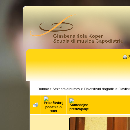
D
Domov
>
Seznam albumov
>
FlavtistiÄni dogodki
>
FlavtIs