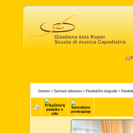
D
Domov
>
Seznam albumov
>
FlavtistiÄni dogodki
>
FlavtIs