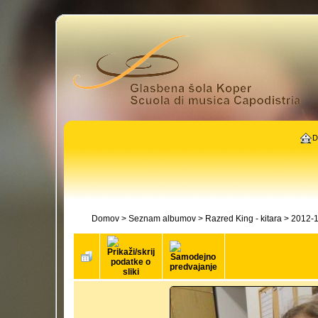
D
Domov
>
Seznam albumov
>
Razred King - kitara
>
2012-13