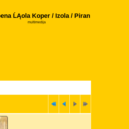
ena ĹĄola Koper / Izola / Piran
multimedija