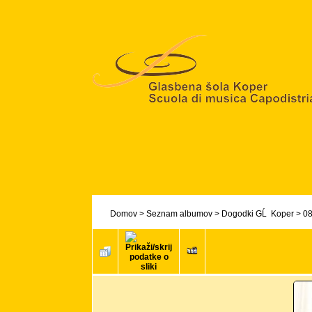
Domov
>
Seznam albumov
>
Dogodki GĹ Koper
>
08