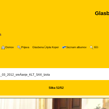
Glasb
Domov
Prijava
Glasbena ĹĄola Koper
Seznam albumov
Išči
_03_2012_sreÄanje_KLT_SAX_Izola
Slika 52/52