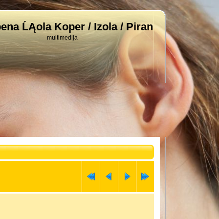
ena ĹĄola Koper / Izola / Piran
multimedija