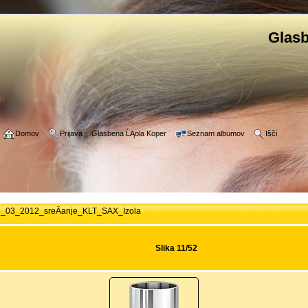
Glasb
Domov
Prijava
Glasbena ĹĄola Koper
Seznam albumov
Išči
_03_2012_sreÄanje_KLT_SAX_Izola
Slika 11/52