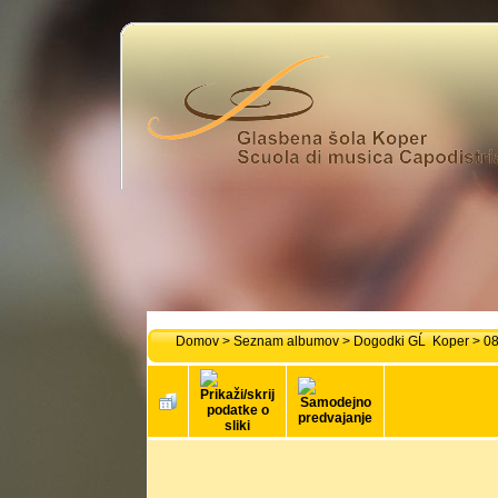
Domov
>
Seznam albumov
>
Dogodki GĹ Koper
>
08