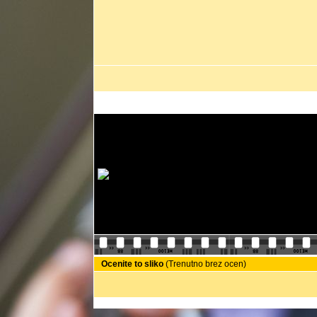
Ocenite to sliko
(Trenutno brez ocen)