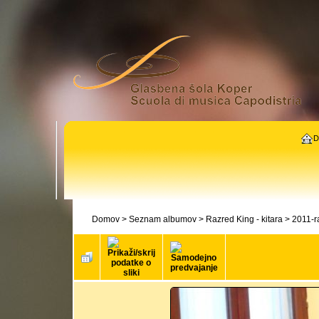
D
Domov
>
Seznam albumov
>
Razred King - kitara
>
2011-r