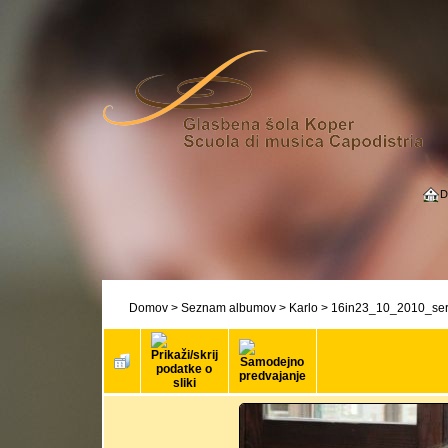
D
Domov
>
Seznam albumov
>
Karlo
>
16in23_10_2010_serv