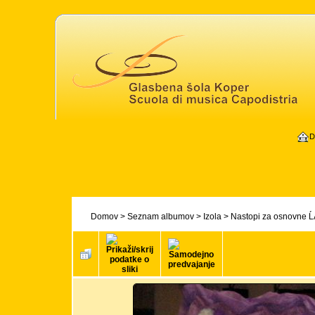
D
Domov
>
Seznam albumov
>
Izola
>
Nastopi za osnovne ĹĄ