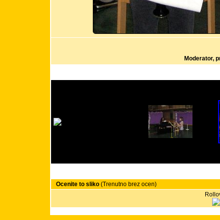
Moderator, p
Ocenite to sliko
(Trenutno brez ocen)
Rollov