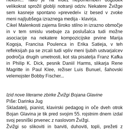
velikokrat sprožil globlji notranji odziv. Nekatere Žvižge
sem kasneje spontano »prevedel« iz besed v zvoke
meni najljubšega izraznega medija - klavirja.
Cikel Malenkosti zajema široko stilno in izrazno območje
in v tem smislu vsebuje za poslušalca tudi možne
asociacije na nekatere kompozicijske prvine Marija
Kogoja, Francisa Poulenca in Erika Satieja, v teh
refleksijah pa se zrcali tudi vpliv meni ljubih ustvarjalcev
področja drugih umetnosti, kot sta pisatelja Franz Kafka
in Philip K. Dick, pesnik Daniil Harms, slikarja Rene
Magritte in Paul Klee, režiser Luis Bunuel, šahovski
velemojster Bobby Fischer...
Izid nove literarne zbirke Žvižgi Bojana Glavine
Piše: Darinka Jug
Skladatelj, pianist, klavirski pedagog in oče dveh otrok
Bojan Glavina je tik pred svojim 55. rojstnim dnem izdal
svoj pesniški prvenec z naslovom Žvižgi.
Žvižgi so slikoviti in barviti, duhoviti, topli, prežeti z