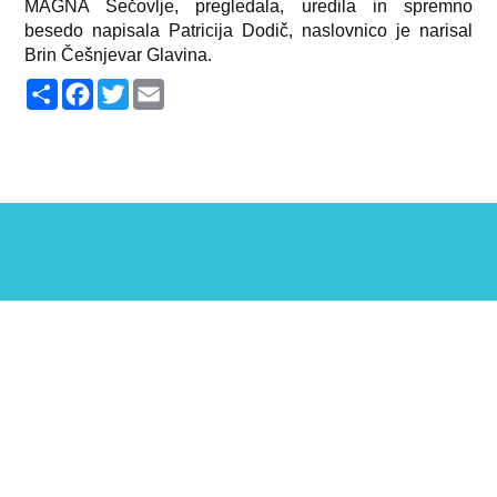
MAGNA Sečovlje, pregledala, uredila in spremno
besedo napisala Patricija Dodič, naslovnico je narisal
Brin Češnjevar Glavina.
S
F
T
E
h
a
w
m
a
c
i
a
r
e
t
i
e
b
t
l
o
e
o
r
k