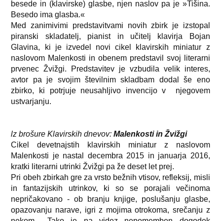
besede in (klavirske) glasbe, njen naslov pa je »Tišina.
Besedo ima glasba.«
Med zanimivimi predstavitvami novih zbirk je izstopal
piranski skladatelj, pianist in učitelj klavirja Bojan
Glavina, ki je izvedel novi cikel klavirskih miniatur z
naslovom Malenkosti in obenem predstavil svoj literarni
prvenec Žvižgi. Predstavitev je vzbudila velik interes,
avtor pa je svojim številnim skladbam dodal še eno
zbirko, ki potrjuje neusahljivo invencijo v njegovem
ustvarjanju.
lz brošure Klavirskih dnevov:
Malenkosti in Žvižgi
Cikel devetnajstih klavirskih miniatur z naslovom
Malenkosti je nastal decembra 2015 in januarja 2016,
kratki literarni utrinki Žvižgi pa že deset let prej.
Pri obeh zbirkah gre za vrsto bežnih vtisov, refleksij, misli
in fantazijskih utrinkov, ki so se porajali večinoma
nepričakovano - ob branju knjige, poslušanju glasbe,
opazovanju narave, igri z mojima otrokoma, srečanju z
nekom... Tako je na videz nepomemben dogodek