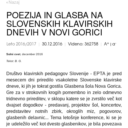
Nazaj
POEZIJA IN GLASBA NA
SLOVENSKIH KLAVIRSKIH
DNEVIH V NOVI GORICI
+
-
|
|
|
Leto 2016/2017
30.12.2016
Videno: 362758
A
|
a
Solni cvet
, december 2016
Tekst: B. G.
Društvo klavirskih pedagogov Slovenije - EPTA je pred
mesecem dni priredilo vsakoletne Slovenske klavirske
dneve, ki jih je tokrat gostila Glasbena šola Nova Gorica.
Gre za v strokovnih krogih pomembno in zelo odmevno
tridnevno prireditev, v sklopu katere se je zvrstilo več kot
dvajset dogodkov - predavanj, projektov šol, koncertov,
predstavitev notnih zbirk, okroglih miz, pogovorov,
glasbenih delavnic... Tema letošnje konference, ki se je
je udeležilo več kot dvesto glasbenikov, je bila povezava