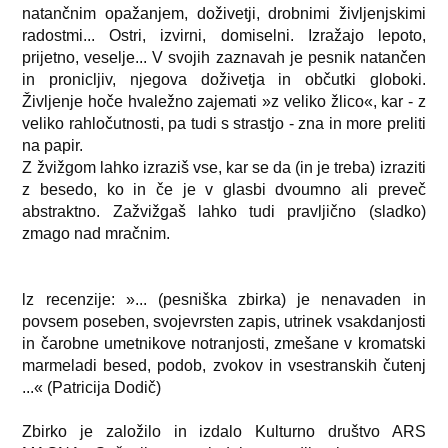
natančnim opažanjem, doživetji, drobnimi življenjskimi
radostmi... Ostri, izvirni, domiselni. Izražajo lepoto,
prijetno, veselje... V svojih zaznavah je pesnik natančen
in pronicljiv, njegova doživetja in občutki globoki.
Življenje hoče hvaležno zajemati »z veliko žlico«, kar - z
veliko rahločutnosti, pa tudi s strastjo - zna in more preliti
na papir.
Z žvižgom lahko izraziš vse, kar se da (in je treba) izraziti
z besedo, ko in če je v glasbi dvoumno ali preveč
abstraktno. Zažvižgaš lahko tudi pravljično (sladko)
zmago nad mračnim.
lz recenzije: »... (pesniška zbirka) je nenavaden in
povsem poseben, svojevrsten zapis, utrinek vsakdanjosti
in čarobne umetnikove notranjosti, zmešane v kromatski
marmeladi besed, podob, zvokov in vsestranskih čutenj
...« (Patricija Dodič)
Zbirko je založilo in izdalo Kulturno društvo ARS