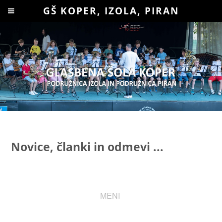
Prosimo,
GŠ KOPER, IZOLA, PIRAN
upoštevajte:
To
spletno
mesto
vključuje
sistem
dostopnosti.
Novice, članki in odmevi ...
MENI